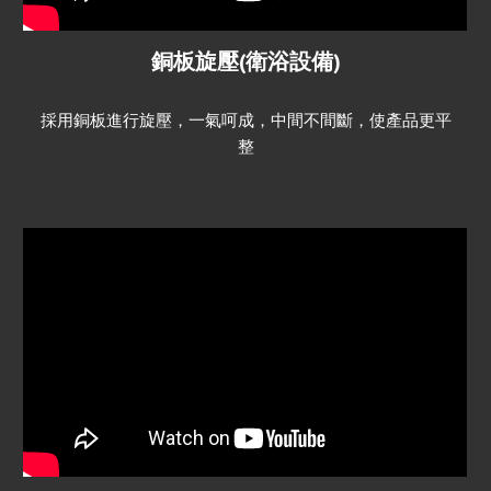
銅板旋壓(衛浴設備)
採用銅板進行旋壓，一氣呵成，中間不間斷，使產品更平
整